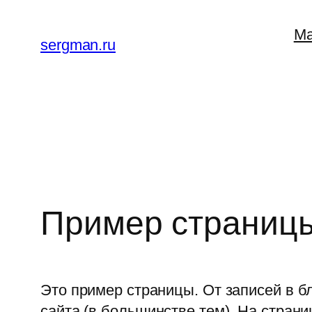
Перейти
Ма
к
sergman.ru
содержимому
Пример страниц
Это пример страницы. От записей в бл
сайта (в большинстве тем). На стра