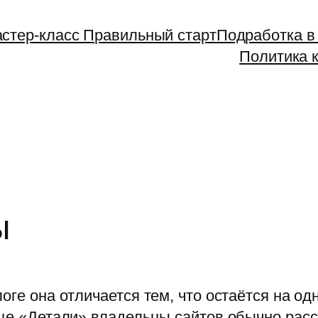
стер-класс Правильный старт
Подработка в
Политика 
ы
оге она отличается тем, что остаётся на о
нице «Детали» владельцы сайтов обычно ра