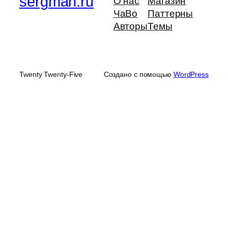
sergman.ru
О нас
Магазин
ЧаВо
Паттерны
Авторы
Темы
Twenty Twenty-Five
Создано с помощью
WordPress